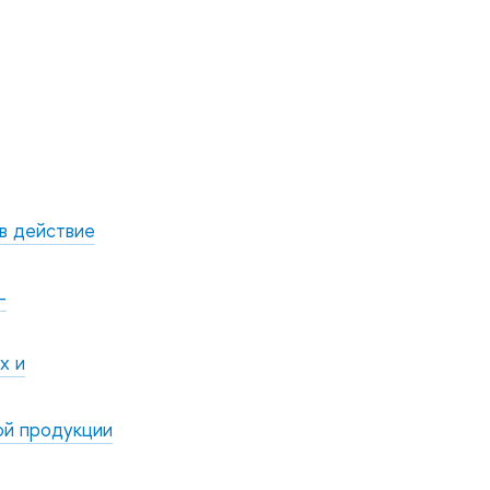
в действие
-
х и
ой продукции