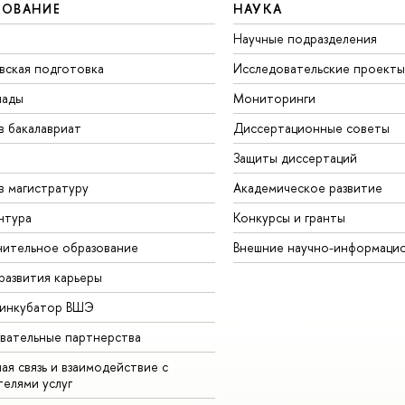
ЗОВАНИЕ
НАУКА
Научные подразделения
вская подготовка
Исследовательские проекты
иады
Мониторинги
в бакалавриат
Диссертационные советы
Защиты диссертаций
в магистратуру
Академическое развитие
нтура
Конкурсы и гранты
ительное образование
Внешние научно-информаци
развития карьеры
-инкубатор ВШЭ
вательные партнерства
ая связь и взаимодействие с
телями услуг