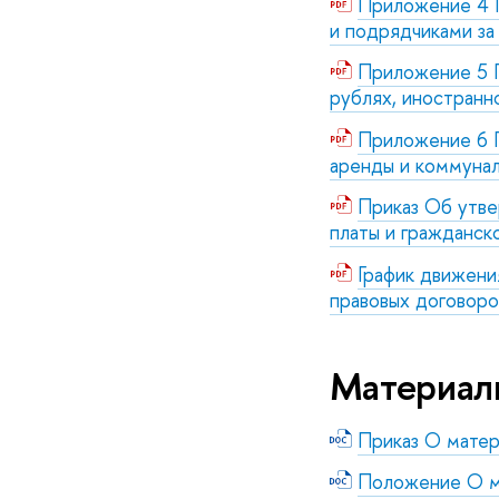
Приложение 4 Г
и подрядчиками з
Приложение 5 Г
рублях, иностранн
Приложение 6 Г
аренды и коммунал
Приказ Об утве
платы и гражданс
График движени
правовых договоро
Материаль
Приказ О мате
Положение О м