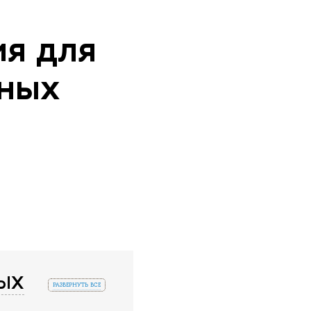
я для
нных
НЫХ
развернуть все