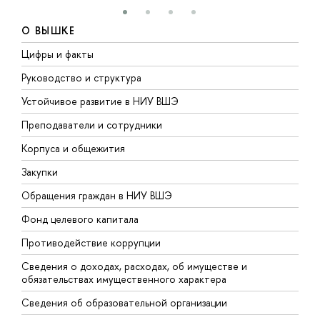
О ВЫШКЕ
Цифры и факты
Л
Руководство и структура
Д
Устойчивое развитие в НИУ ВШЭ
О
Преподаватели и сотрудники
П
Корпуса и общежития
В
Закупки
П
Обращения граждан в НИУ ВШЭ
А
Фонд целевого капитала
Д
Противодействие коррупции
Ц
Сведения о доходах, расходах, об имуществе и
Б
обязательствах имущественного характера
О
Сведения об образовательной организации
О