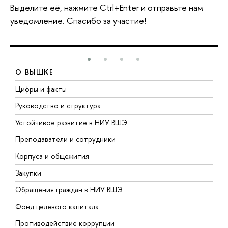
Выделите её, нажмите Ctrl+Enter и отправьте нам
уведомление. Спасибо за участие!
О ВЫШКЕ
Цифры и факты
Л
Руководство и структура
Д
Устойчивое развитие в НИУ ВШЭ
О
Преподаватели и сотрудники
П
Корпуса и общежития
В
Закупки
П
Обращения граждан в НИУ ВШЭ
А
Фонд целевого капитала
Д
Противодействие коррупции
Ц