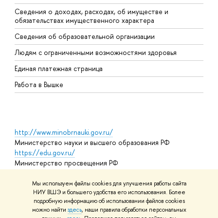
Сведения о доходах, расходах, об имуществе и
Б
обязательствах имущественного характера
О
Сведения об образовательной организации
О
Людям с ограниченными возможностями здоровья
Единая платежная страница
Работа в Вышке
http://www.minobrnauki.gov.ru/
Министерство науки и высшего образования РФ
https://edu.gov.ru/
Министерство просвещения РФ
https://elearning.hse.ru/mooc
Массовые открытые онлайн-курсы
Мы используем файлы cookies для улучшения работы сайта
НИУ ВШЭ и большего удобства его использования. Более
подробную информацию об использовании файлов cookies
можно найти
здесь
, наши правила обработки персональных
© НИУ ВШЭ 1993–2026
Адреса и контакты
Условия